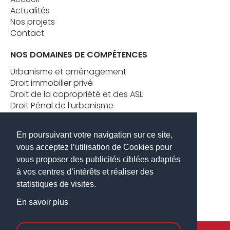
Actualités
Nos projets
Contact
NOS DOMAINES DE COMPÉTENCES
Urbanisme et aménagement
Droit immobilier privé
Droit de la copropriété et des ASL
Droit Pénal de l’urbanisme
Formation juridique en droit immobilier
Conseil stratégique aux dirigeants
En poursuivant votre navigation sur ce site,
vous acceptez l’utilisation de Cookies pour
CONTACT
vous proposer des publicités ciblées adaptés
Tel. :
+ 33 1 85 09 69 35
à vos centres d’intérêts et réaliser des
E-mail :
contact@vld-avocats.com
statistiques de visites.
Adresse :
15 rue Bouchut 75015 Paris
En savoir plus