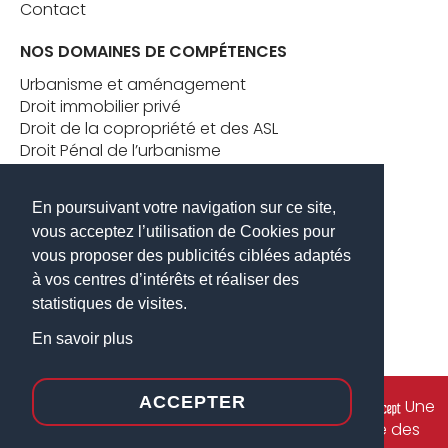
Contact
NOS DOMAINES DE COMPÉTENCES
Urbanisme et aménagement
Droit immobilier privé
Droit de la copropriété et des ASL
Droit Pénal de l’urbanisme
Formation juridique en droit immobilier
Conseil stratégique aux dirigeants
En poursuivant votre navigation sur ce site,
vous acceptez l’utilisation de Cookies pour
CONTACT
vous proposer des publicités ciblées adaptés
Tel. :
+ 33 1 85 09 69 35
à vos centres d’intérêts et réaliser des
E-mail :
contact@vld-avocats.com
statistiques de visites.
Adresse :
15 rue Bouchut 75015 Paris
En savoir plus
ACCEPTER
Mentions légales
I @2023 - Réalisé par
Une
solution de communication unique au service des