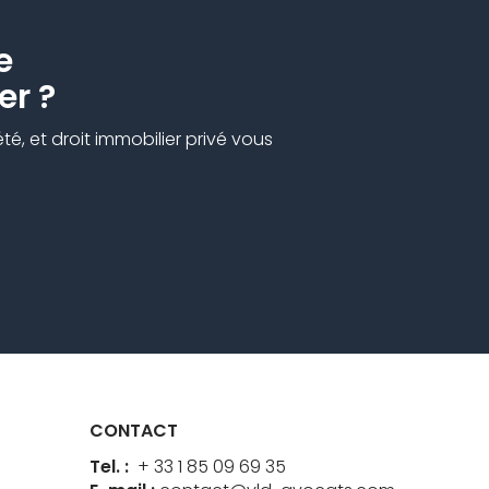
e
er ?
é, et droit immobilier privé vous
CONTACT
Tel. :
+ 33 1 85 09 69 35