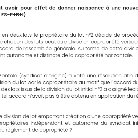
eut avoir pour effet de donner naissance à une nouv
, FS-P+B+I)
e en deux lots, le propriétaire du lot n°2 décide de proc
 chacun des lots peut être divisé en copropriété verticale
l’accord de l’assemblée générale. Au terme de cette divisi
nt autonome et distincte de la copropriété horizontale.
ntale (syndicat d’origine) a voté une résolution afin de
division du lot par le copropriétaire au motif que l'accord
e des lots issus de la division du lot initial n°2 a assigné led
n tel accord n’avait pas à être obtenu en application du 
une division de lot emportant création d’une copropriété
priétaires indépendant et autonome du syndicat initi
 du règlement de copropriété ?