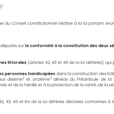
8)
e du Conseil constitutionnel relative à la loi portant
évo
e députés sur
la conformité à la constitution des deux s
nes littorales
(articles 42, 43 et 45 de la loi déférée), qui 
 des personnes handicapées
dans la construction des bâti
2
3
aux dixième
et onzième
alinéas du Préambule de la co
 et de la famille et à la protection de la santé, de la sécu
s 42, 43, 45 et 64 de la loi déférée déclarés conformes à 