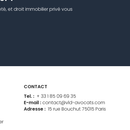
é, et droit immobilier privé vous
CONTACT
Tel. :
+ 33 1 85 09 69 35
E-mail :
contact@vld-avocats.com
Adresse :
15 rue Bouchut 75015 Paris
er