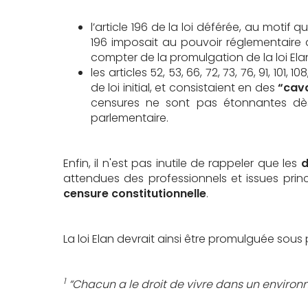
l’article 196 de la loi déférée, au motif q
196 imposait au pouvoir réglementaire d
compter de la promulgation de la loi Ela
les articles 52, 53, 66, 72, 73, 76, 91, 101, 1
de loi initial, et consistaient en des
“cava
censures ne sont pas étonnantes dès 
parlementaire.
Enfin, il n'est pas inutile de rappeler que les
d
attendues des professionnels et issues prin
censure constitutionnelle
.
La loi Elan devrait ainsi être promulguée sous 
1
“Chacun a le droit de vivre dans un environn