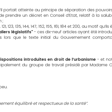
u’il portait atteinte au principe de séparation des pouvoirs e
e prendre un décret en Conseil d’Etat, relatif à la salub
n ;
08, 121, 123, 135, 144, 147, 152, 155, 161, 184 et 200, au motif q
liers législatifs"
- ces dix-neuf articles ayant été intro
lors que le texte initial du Gouvernement comportait 
ispositions introduites en droit de l’urbanisme
- et no
cipalement du groupe de travail présidé par Madame Chr
peu.
ement équilibré et respectueux de la santé”.