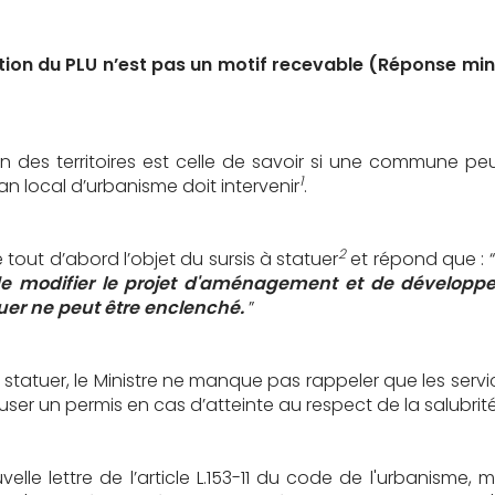
tion du PLU n’est pas un motif recevable (Réponse minist
 des territoires est celle de savoir si une commune peut
1
an local d’urbanisme doit intervenir
.
2
 tout d’abord l’objet du sursis à statuer
et répond que : 
 de modifier le projet d'aménagement et de dévelop
uer ne peut être enclenché.
”
 statuer, le Ministre ne manque pas rappeler que les serv
efuser un permis en cas d’atteinte au respect de la salubrit
elle lettre de l’article L.153-11 du code de l'urbanisme, m