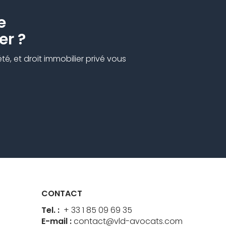
e
er ?
é, et droit immobilier privé vous
CONTACT
Tel. :
+ 33 1 85 09 69 35
E-mail :
contact@vld-avocats.com